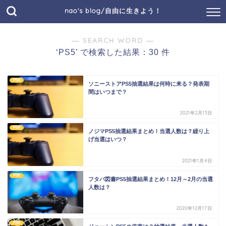
nao's blog/自由に生きよう！
― SEARCH WORD ―
‘PS5’ で検索した結果：30 件
PS5
ソニーストアPS5抽選結果は何時に来る？発表期
間はいつまで？
2021年2月13日
PS5
ノジマPS5抽選結果まとめ！当選人数は？繰り上
げ当選はいつ？
2021年1月4日
PS5
フタバ図書PS5抽選結果まとめ！12月～2月の当選
人数は？
2020年12月17日
PS5