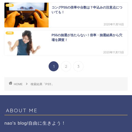
PS5
コングPS5の倍率や台数は？申込みの注意点につ
いても！
2020年11月16日
PS5
PS5の抽選が当たらない！倍率・抽選結果から穴
場を調査！
2020年11月15日
1
2
3
HOME
検索結果「PS5」
ABOUT ME
nao’s blog/自由に生きよう！