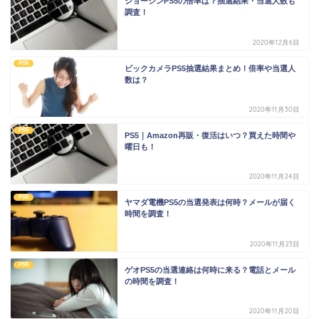
ジョーシンPS5の倍率は？抽選結果・当選人数も
調査！
2020年12月6日
PS5
ビックカメラPS5抽選結果まとめ！倍率や当選人
数は？
2020年11月30日
PS5
PS5｜Amazon再販・復活はいつ？買えた時間や
曜日も！
2020年11月24日
PS5
ヤマダ電機PS5の当選発表は何時？メールが届く
時間を調査！
2020年11月23日
PS5
ゲオPS5の当選連絡は何時に来る？電話とメール
の時間を調査！
2020年11月20日