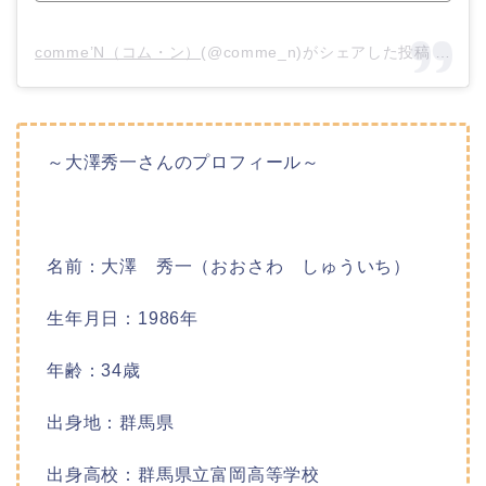
‪comme’N‬（コム・ン）
(@comme_n)がシェアした投稿 –
201
～大澤秀一さんのプロフィール～
名前：大澤 秀一（おおさわ しゅういち）
生年月日：1986年
年齢：34歳
出身地：群馬県
出身高校：群馬県立富岡高等学校