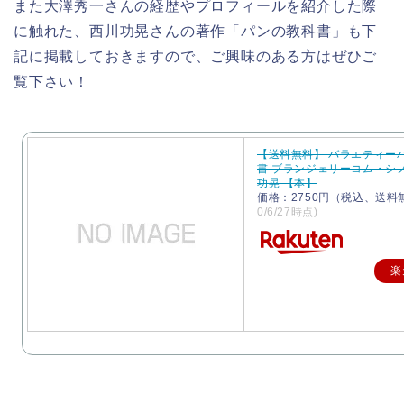
また大澤秀一さんの経歴やプロフィールを紹介した際
に触れた、西川功晃さんの著作「パンの教科書」も下
記に掲載しておきますので、ご興味のある方はぜひご
覧下さい！
【送料無料】 バラエティー
書 ブランジェリーコム・シノワ
功晃 【本】
価格：2750円（税込、送料
0/6/27時点)
楽