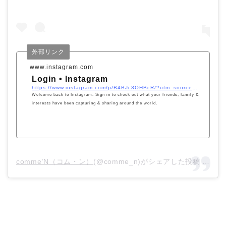
外部リンク
www.instagram.com
Login • Instagram
https://www.instagram.com/p/B4BJc3OHBcR/?utm_source=ig_embed&#038;utm_campaign=loading
Welcome back to Instagram. Sign in to check out what your friends, family &
interests have been capturing & sharing around the world.
‪comme’N‬（コム・ン）
(@comme_n)がシェアした投稿 –
20