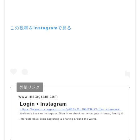
この投稿をInstagramで見る
外部リンク
www.instagram.com
Login • Instagram
https://www.instagram.com/p/B6xGdI6HT9z/?utm_source=ig_embed&#038;utm_campaign=loading
Welcome back to Instagram. Sign in to check out what your friends, family &
interests have been capturing & sharing around the world.