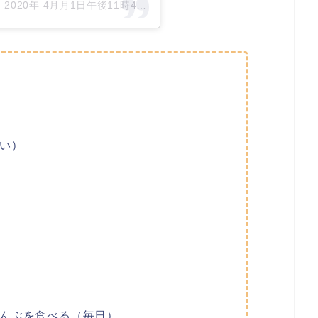
–
2020年 4月月1日午後11時40分PDT
い）
んぶを食べる（毎日）