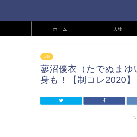
ホーム
人物
人物
蓼沼優衣（たでぬまゆい
身も！【制コレ2020】
ス