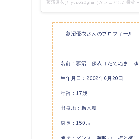
蓼沼優衣
(@yui.620glam)がシェアした投稿 
～蓼沼優衣さんのプロフィール～
名前：蓼沼 優衣（たでぬま ゆ
生年月日：2002年6月20日
年齢：17歳
出身地：栃木県
身長：150㎝
趣味：ダンス、猫吸い、梅と梅こ