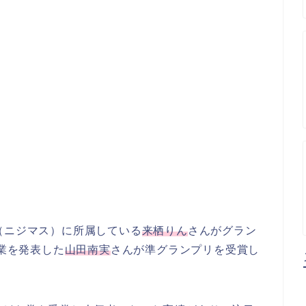
（ニジマス）に所属している
来栖りん
さんがグラン
卒業を発表した
山田南実
さんが準グランプリを受賞し