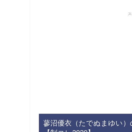
ス
蓼沼優衣（たでぬまゆい）の