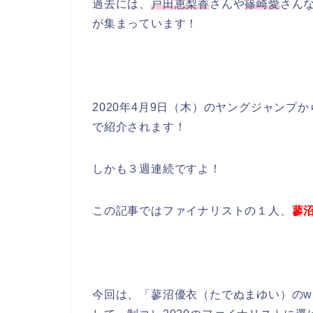
過去には、
戸田恵梨香
さんや
篠崎愛
さん
が集まっています！
2020年4月9日（木）のヤングジャンプ
で紹介されます！
しかも３週連続ですよ！
この記事ではファイナリストの１人、
蓼
今回は、「蓼沼優衣（たでぬまゆい）のwi