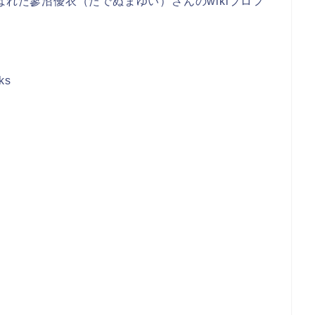
ばれた蓼沼優衣（たでぬまゆい）さんのwikiプロフ
ks