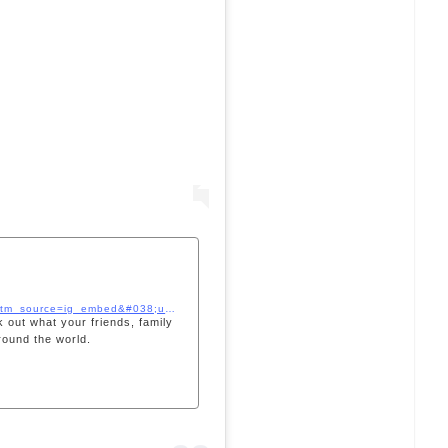
https://www.instagram.com/p/B-eAFAwp38K/?utm_source=ig_embed&#038;utm_campaign=loading
 out what your friends, family
round the world.