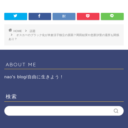
HOME
話題
オスカーのブラック化が米倉涼子独立の原因？岡田結実や忽那汐里の退所も関係
あり？
ABOUT ME
nao’s blog/自由に生きよう！
検索